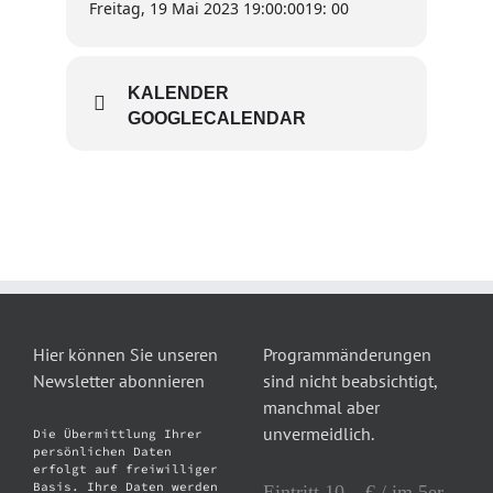
Freitag, 19 Mai 2023 19:00:00
19: 00
KALENDER
GOOGLECALENDAR
Hier können Sie unseren
Programmänderungen
Newsletter abonnieren
sind nicht beabsichtigt,
manchmal aber
unvermeidlich.
Die Übermittlung Ihrer
persönlichen Daten
erfolgt auf freiwilliger
Basis. Ihre Daten werden
Eintritt 10,– € / im 5er-