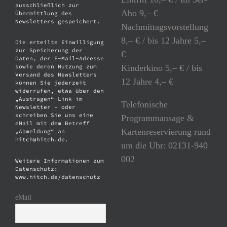
ausschließlich zur
Abo 9,– €
Übermittlung des
Newsletters gespeichert.
Nachmittagsvorstellung
8,– € / bis 12 Jahre 5,–
Die erteilte Einwilligung
zur Speicherung der
€
Daten, der E-Mail-Adresse
Kinderkino 5,– € / bis
sowie deren Nutzung zum
Versand des Newsletters
12 Jahre 4,– €
können Sie jederzeit
widerrufen, etwa über den
„Austragen“-Link im
Telefonische
Newsletter – oder
schreiben Sie uns eine
Programmansage &
eMail mit dem Betreff
Kartenreservierung rund
„Abmeldung“ an
hitch@hitch.de.
um die Uhr: 02131-940
002
Weitere Informationen zum
Datenschutz:
www.hitch.de/datenschutz
eMail