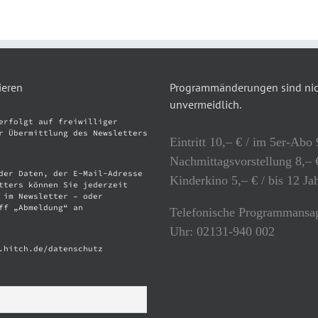
ieren
Programmänderungen sind nich
unvermeidlich.
erfolgt auf freiwilliger
r Übermittlung des Newsletters
Eintritt 10,– € / im 5er-Abo 
Nachmittagsvorstellung 8,– €
der Daten, der E-Mail-Adresse
Kinderkino 5,– € / bis 12 Ja
tters können Sie jederzeit
 im Newsletter – oder
ff „Abmeldung“ an
Telefonische Programmansag
Uhr: 02131-940 002
.hitch.de/datenschutz