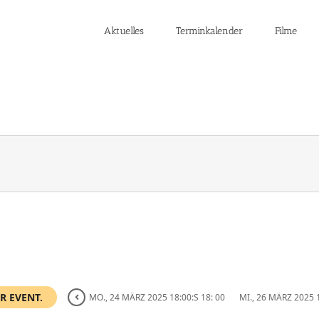
Aktuelles
Terminkalender
Filme
R EVENT.
MO., 24 MÄRZ 2025 18:00:S 18: 00
MI., 26 MÄRZ 2025 1