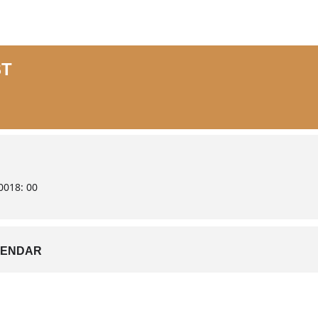
ST
00
18: 00
LENDAR