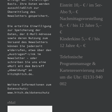
Basis. Ihre Daten werden
Eintritt 10,– € / im 5er-
ausschließlich zur
Abo 9,– €
Übermittlung des
Newsletters gespeichert.
Nachmittagsvorstellung
8,– € / bis 12 Jahre 5,–
Die erteilte Einwilligung
zur Speicherung der
€
Daten, der E-Mail-Adresse
Kinderkino 5,– € / bis
sowie deren Nutzung zum
Versand des Newsletters
12 Jahre 4,– €
können Sie jederzeit
widerrufen, etwa über den
„Austragen“-Link im
Telefonische
Newsletter – oder
schreiben Sie uns eine
Programmansage &
eMail mit dem Betreff
Kartenreservierung rund
„Abmeldung“ an
hitch@hitch.de.
um die Uhr: 02131-940
002
Weitere Informationen zum
Datenschutz:
www.hitch.de/datenschutz
eMail