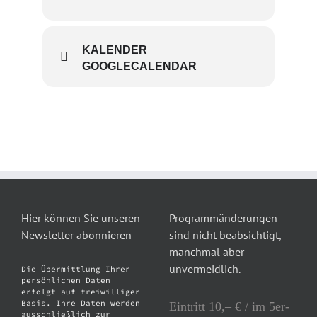
KALENDER
GOOGLECALENDAR
Hier können Sie unseren
Programmänderungen
Newsletter abonnieren
sind nicht beabsichtigt,
manchmal aber
unvermeidlich.
Die Übermittlung Ihrer
persönlichen Daten
erfolgt auf freiwilliger
Basis. Ihre Daten werden
Eintritt 10,– € / im 5er-
ausschließlich zur