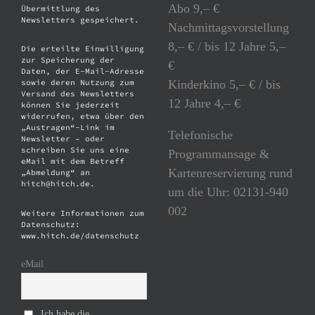
Abo 9,– €
Übermittlung des
Newsletters gespeichert.
Nachmittagsvorstellung
8,– € / bis 12 Jahre 5,–
Die erteilte Einwilligung
zur Speicherung der
€
Daten, der E-Mail-Adresse
Kinderkino 5,– € / bis
sowie deren Nutzung zum
Versand des Newsletters
12 Jahre 4,– €
können Sie jederzeit
widerrufen, etwa über den
„Austragen“-Link im
Telefonische
Newsletter – oder
schreiben Sie uns eine
Programmansage &
eMail mit dem Betreff
Kartenreservierung rund
„Abmeldung“ an
hitch@hitch.de.
um die Uhr: 02131-940
002
Weitere Informationen zum
Datenschutz:
www.hitch.de/datenschutz
eMail
Ich habe die