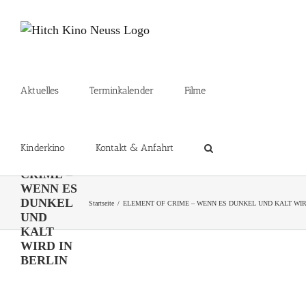
Zum
Inhalt
springen
Aktuelles
Terminkalender
Filme
ELEMENT
Kinderkino
Kontakt & Anfahrt
OF
CRIME –
WENN ES
DUNKEL
Startseite
ELEMENT OF CRIME – WENN ES DUNKEL UND KALT WIR
UND
KALT
WIRD IN
BERLIN