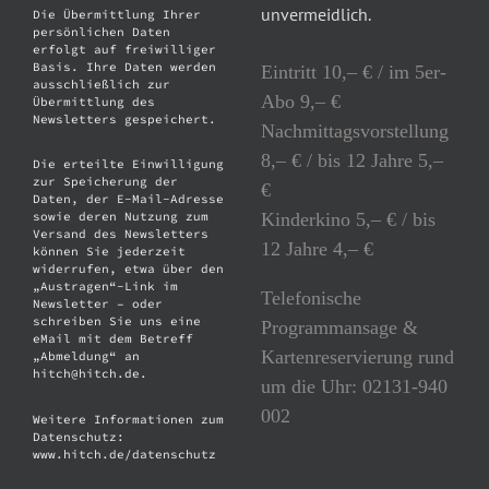
unvermeidlich.
Die Übermittlung Ihrer
persönlichen Daten
erfolgt auf freiwilliger
Basis. Ihre Daten werden
Eintritt 10,– € / im 5er-
ausschließlich zur
Abo 9,– €
Übermittlung des
Newsletters gespeichert.
Nachmittagsvorstellung
8,– € / bis 12 Jahre 5,–
Die erteilte Einwilligung
zur Speicherung der
€
Daten, der E-Mail-Adresse
Kinderkino 5,– € / bis
sowie deren Nutzung zum
Versand des Newsletters
12 Jahre 4,– €
können Sie jederzeit
widerrufen, etwa über den
„Austragen“-Link im
Telefonische
Newsletter – oder
schreiben Sie uns eine
Programmansage &
eMail mit dem Betreff
Kartenreservierung rund
„Abmeldung“ an
hitch@hitch.de.
um die Uhr: 02131-940
002
Weitere Informationen zum
Datenschutz:
www.hitch.de/datenschutz