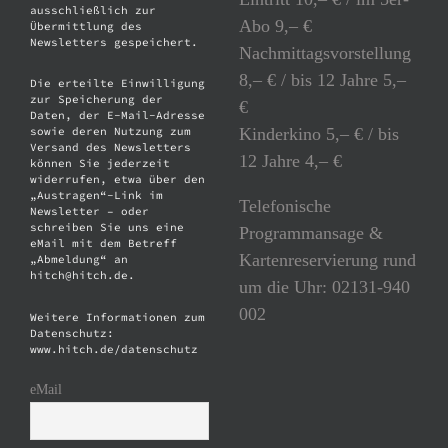
ausschließlich zur
Abo 9,– €
Übermittlung des
Newsletters gespeichert.
Nachmittagsvorstellung
8,– € / bis 12 Jahre 5,–
Die erteilte Einwilligung
zur Speicherung der
€
Daten, der E-Mail-Adresse
Kinderkino 5,– € / bis
sowie deren Nutzung zum
Versand des Newsletters
12 Jahre 4,– €
können Sie jederzeit
widerrufen, etwa über den
„Austragen“-Link im
Telefonische
Newsletter – oder
schreiben Sie uns eine
Programmansage &
eMail mit dem Betreff
Kartenreservierung rund
„Abmeldung“ an
hitch@hitch.de.
um die Uhr: 02131-940
002
Weitere Informationen zum
Datenschutz:
www.hitch.de/datenschutz
eMail