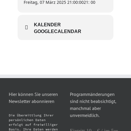
Freitag, 07 März 2025 21:00:00
21: 00
KALENDER
GOOGLECALENDAR
Hier können Sie unseren
Programmänderungen
Newsletter abonnieren
sind nicht beabsichtigt,
manchmal aber
unvermeidlich.
Die Übermittlung Ihrer
persönlichen Daten
erfolgt auf freiwilliger
Basis. Ihre Daten werden
Eintritt 10,– € / im 5er-