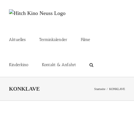
Zum
Inhalt
springen
Aktuelles
Terminkalender
Filme
Kinderkino
Kontakt & Anfahrt
KONKLAVE
Startseite
KONKLAVE