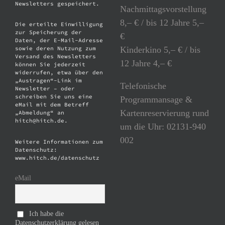
Newsletters gespeichert.
Nachmittagsvorstellung
8,– € / bis 12 Jahre 5,–
Die erteilte Einwilligung
zur Speicherung der
€
Daten, der E-Mail-Adresse
Kinderkino 5,– € / bis
sowie deren Nutzung zum
Versand des Newsletters
12 Jahre 4,– €
können Sie jederzeit
widerrufen, etwa über den
„Austragen“-Link im
Telefonische
Newsletter – oder
schreiben Sie uns eine
Programmansage &
eMail mit dem Betreff
Kartenreservierung rund
„Abmeldung“ an
hitch@hitch.de.
um die Uhr: 02131-940
002
Weitere Informationen zum
Datenschutz:
www.hitch.de/datenschutz
eMail
Ich habe die
Datenschutzerklärung gelesen