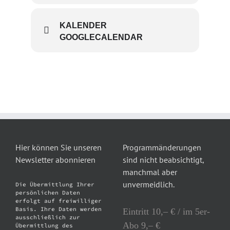
KALENDER
GOOGLECALENDAR
Hier können Sie unseren
Programmänderungen
Newsletter abonnieren
sind nicht beabsichtigt,
manchmal aber
unvermeidlich.
Die Übermittlung Ihrer
persönlichen Daten
erfolgt auf freiwilliger
Basis. Ihre Daten werden
Eintritt 10,– € / im 5er-
ausschließlich zur
Abo 9,– €
Übermittlung des