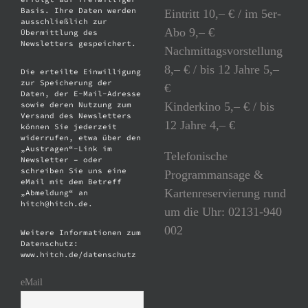
Basis. Ihre Daten werden
Eintritt 10,– € / im 5er-
ausschließlich zur
Abo 9,– €
Übermittlung des
Newsletters gespeichert.
Nachmittagsvorstellung
8,– € / bis 12 Jahre 5,–
Die erteilte Einwilligung
zur Speicherung der
€
Daten, der E-Mail-Adresse
Kinderkino 5,– € / bis
sowie deren Nutzung zum
Versand des Newsletters
12 Jahre 4,– €
können Sie jederzeit
widerrufen, etwa über den
„Austragen“-Link im
Telefonische
Newsletter – oder
schreiben Sie uns eine
Programmansage &
eMail mit dem Betreff
Kartenreservierung rund
„Abmeldung“ an
hitch@hitch.de.
um die Uhr: 02131-940
002
Weitere Informationen zum
Datenschutz:
www.hitch.de/datenschutz
eMail