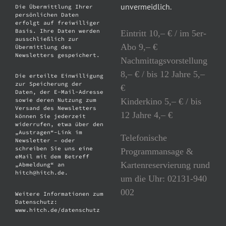
unvermeidlich.
Die Übermittlung Ihrer
persönlichen Daten
erfolgt auf freiwilliger
Basis. Ihre Daten werden
Eintritt 10,– € / im 5er-
ausschließlich zur
Abo 9,– €
Übermittlung des
Newsletters gespeichert.
Nachmittagsvorstellung
8,– € / bis 12 Jahre 5,–
Die erteilte Einwilligung
zur Speicherung der
€
Daten, der E-Mail-Adresse
Kinderkino 5,– € / bis
sowie deren Nutzung zum
Versand des Newsletters
12 Jahre 4,– €
können Sie jederzeit
widerrufen, etwa über den
„Austragen“-Link im
Telefonische
Newsletter – oder
schreiben Sie uns eine
Programmansage &
eMail mit dem Betreff
Kartenreservierung rund
„Abmeldung“ an
hitch@hitch.de.
um die Uhr: 02131-940
002
Weitere Informationen zum
Datenschutz:
www.hitch.de/datenschutz