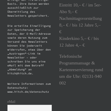
Basis. Ihre Daten werden
Eintritt 10,– € / im 5er-
ausschließlich zur
Abo 9,– €
Übermittlung des
Newsletters gespeichert.
Nachmittagsvorstellung
8,– € / bis 12 Jahre 5,–
Die erteilte Einwilligung
zur Speicherung der
€
Daten, der E-Mail-Adresse
Kinderkino 5,– € / bis
sowie deren Nutzung zum
Versand des Newsletters
12 Jahre 4,– €
können Sie jederzeit
widerrufen, etwa über den
„Austragen“-Link im
Telefonische
Newsletter – oder
schreiben Sie uns eine
Programmansage &
eMail mit dem Betreff
Kartenreservierung rund
„Abmeldung“ an
hitch@hitch.de.
um die Uhr: 02131-940
002
Weitere Informationen zum
Datenschutz:
www.hitch.de/datenschutz
eMail