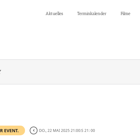
Aktuelles
Terminkalender
Filme
Y
R EVENT.
DO., 22 MAI 2025 21:00:S 21: 00