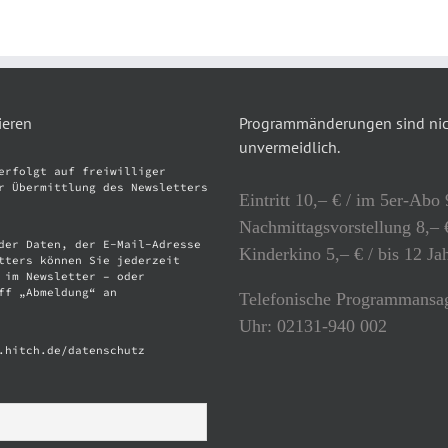
ieren
Programmänderungen sind nich
unvermeidlich.
erfolgt auf freiwilliger
r Übermittlung des Newsletters
Eintritt 10,– € / im 5er-Abo 
Nachmittagsvorstellung 8,– €
der Daten, der E-Mail-Adresse
Kinderkino 5,– € / bis 12 Ja
tters können Sie jederzeit
 im Newsletter – oder
ff „Abmeldung“ an
Telefonische Programmansag
Uhr: 02131-940 002
.hitch.de/datenschutz