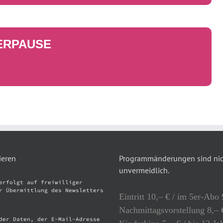
ERPAUSE
ieren
Programmänderungen sind nich
unvermeidlich.
erfolgt auf freiwilliger
r Übermittlung des Newsletters
Eintritt 10,– € / im 5er-Abo 
Nachmittagsvorstellung 8,– €
der Daten, der E-Mail-Adresse