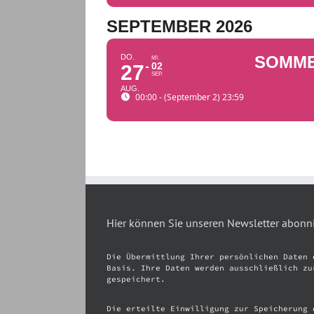
SEPTEMBER 2026
DO.
SOMM
MI.
02
27
SEP.
AUG.
00:00 - (September 2) 23:59
Hier können Sie unseren Newsletter abonn
Die Übermittlung Ihrer persönlichen Daten 
Basis. Ihre Daten werden ausschließlich zu
gespeichert.
Die erteilte Einwilligung zur Speicherung 