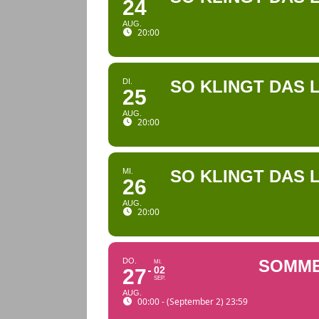
24
AUG.
20:00
DI.
SO KLINGT DAS 
25
AUG.
20:00
MI.
SO KLINGT DAS 
26
AUG.
20:00
DO.
SOMM
MI.
02
27
SEP.
AUG.
00:00 - (September 2) 23:59