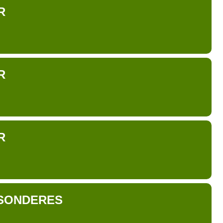
R
R
R
SONDERES