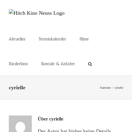
Zum
Inhalt
springen
Aktuelles
Terminkalender
Filme
Kinderkino
Kontakt & Anfahrt
cyrielle
Startseite
cyrielle
Über
cyrielle
Der Autor hat bisher keine Details