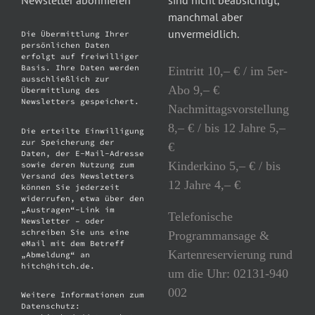
Newsletter abonnieren
sind nicht beabsichtigt,
manchmal aber
unvermeidlich.
Die Übermittlung Ihrer
persönlichen Daten
erfolgt auf freiwilliger
Basis. Ihre Daten werden
Eintritt 10,– € / im 5er-
ausschließlich zur
Abo 9,– €
Übermittlung des
Newsletters gespeichert.
Nachmittagsvorstellung
8,– € / bis 12 Jahre 5,–
Die erteilte Einwilligung
zur Speicherung der
€
Daten, der E-Mail-Adresse
Kinderkino 5,– € / bis
sowie deren Nutzung zum
Versand des Newsletters
12 Jahre 4,– €
können Sie jederzeit
widerrufen, etwa über den
„Austragen“-Link im
Telefonische
Newsletter – oder
schreiben Sie uns eine
Programmansage &
eMail mit dem Betreff
Kartenreservierung rund
„Abmeldung“ an
hitch@hitch.de.
um die Uhr: 02131-940
002
Weitere Informationen zum
Datenschutz: