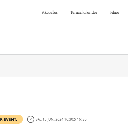
Aktuelles
Terminkalender
Filme
R EVENT.
SA., 15 JUNI 2024 16:30:S 16: 30