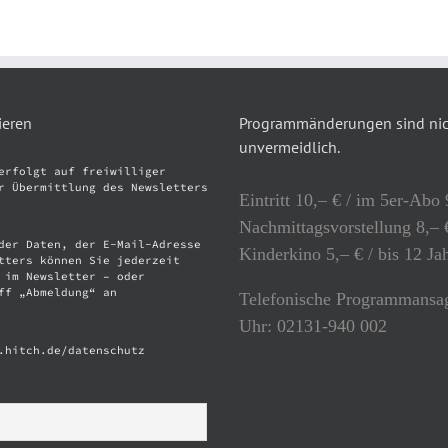
ieren
Programmänderungen sind nich
unvermeidlich.
erfolgt auf freiwilliger
r Übermittlung des Newsletters
Eintritt 10,– € / im 5er-Abo 
Nachmittagsvorstellung 8,– €
der Daten, der E-Mail-Adresse
Kinderkino 5,– € / bis 12 Ja
tters können Sie jederzeit
 im Newsletter – oder
ff „Abmeldung“ an
Telefonische Programmansag
Uhr: 02131-940 002
.hitch.de/datenschutz