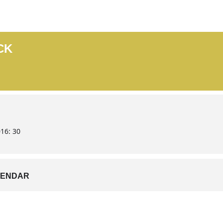
CK
0
16: 30
LENDAR