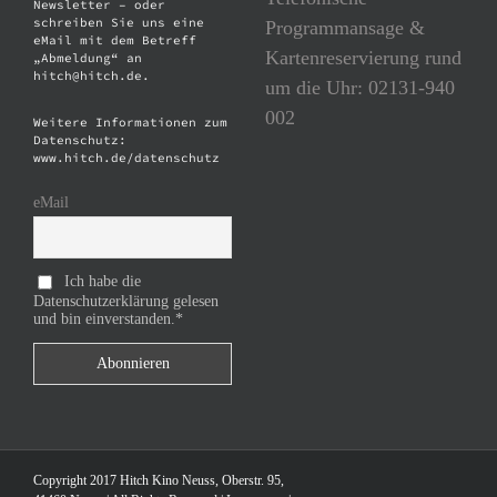
Newsletter – oder
schreiben Sie uns eine
Programmansage &
eMail mit dem Betreff
Kartenreservierung rund
„Abmeldung“ an
hitch@hitch.de.
um die Uhr: 02131-940
002
Weitere Informationen zum
Datenschutz:
www.hitch.de/datenschutz
eMail
Ich habe die
Datenschutzerklärung gelesen
und bin einverstanden.*
Copyright 2017 Hitch Kino Neuss, Oberstr. 95,