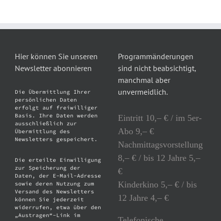
Hier können Sie unseren
Programmänderungen
Newsletter abonnieren
sind nicht beabsichtigt,
manchmal aber
unvermeidlich.
Die Übermittlung Ihrer
persönlichen Daten
erfolgt auf freiwilliger
Basis. Ihre Daten werden
Eintritt 10,– € / im 5er-
ausschließlich zur
Abo 9,– €
Übermittlung des
Newsletters gespeichert.
Nachmittagsvorstellung
8,– € / bis 12 Jahre 5,–
Die erteilte Einwilligung
zur Speicherung der
€
Daten, der E-Mail-Adresse
Kinderkino 5,– € / bis
sowie deren Nutzung zum
Versand des Newsletters
12 Jahre 4,– €
können Sie jederzeit
widerrufen, etwa über den
„Austragen“-Link im
Telefonische