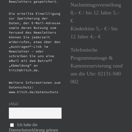
Newsletters gespeichert.
Nachmittagsvorstellung
8,– € / bis 12 Jahre 5,–
Die erteilte Einwilligung
zur Speicherung der
€
Daten, der E-Mail-Adresse
Kinderkino 5,– € / bis
sowie deren Nutzung zum
Versand des Newsletters
12 Jahre 4,– €
können Sie jederzeit
widerrufen, etwa über den
„Austragen“-Link im
Telefonische
Newsletter – oder
schreiben Sie uns eine
Programmansage &
eMail mit dem Betreff
Kartenreservierung rund
„Abmeldung“ an
hitch@hitch.de.
um die Uhr: 02131-940
002
Weitere Informationen zum
Datenschutz:
www.hitch.de/datenschutz
eMail
Ich habe die
Datenschutzerklärung gelesen