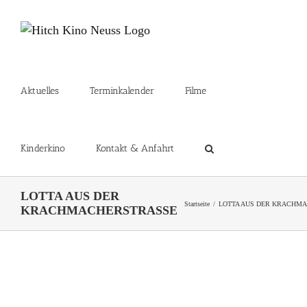
Zum
Inhalt
springen
Aktuelles
Terminkalender
Filme
Kinderkino
Kontakt & Anfahrt
LOTTA AUS DER
Startseite
LOTTA AUS DER KRACHM
KRACHMACHERSTRASSE