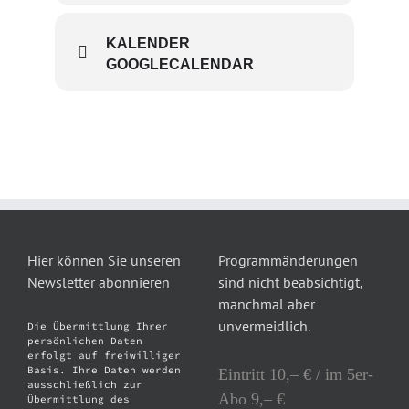
KALENDER
GOOGLECALENDAR
Hier können Sie unseren
Programmänderungen
Newsletter abonnieren
sind nicht beabsichtigt,
manchmal aber
unvermeidlich.
Die Übermittlung Ihrer
persönlichen Daten
erfolgt auf freiwilliger
Basis. Ihre Daten werden
Eintritt 10,– € / im 5er-
ausschließlich zur
Abo 9,– €
Übermittlung des