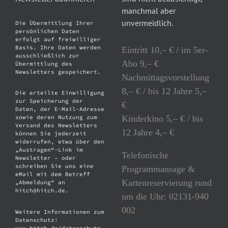
manchmal aber
unvermeidlich.
Die Übermittlung Ihrer
persönlichen Daten
erfolgt auf freiwilliger
Basis. Ihre Daten werden
Eintritt 10,– € / im 5er-
ausschließlich zur
Abo 9,– €
Übermittlung des
Newsletters gespeichert.
Nachmittagsvorstellung
8,– € / bis 12 Jahre 5,–
Die erteilte Einwilligung
zur Speicherung der
€
Daten, der E-Mail-Adresse
Kinderkino 5,– € / bis
sowie deren Nutzung zum
Versand des Newsletters
12 Jahre 4,– €
können Sie jederzeit
widerrufen, etwa über den
„Austragen“-Link im
Telefonische
Newsletter – oder
schreiben Sie uns eine
Programmansage &
eMail mit dem Betreff
Kartenreservierung rund
„Abmeldung“ an
hitch@hitch.de.
um die Uhr: 02131-940
002
Weitere Informationen zum
Datenschutz:
www.hitch.de/datenschutz