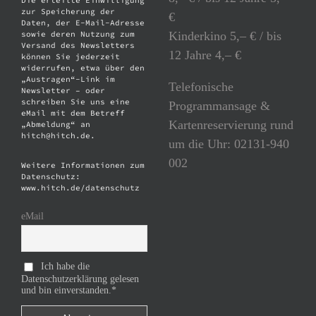
Die erteilte Einwilligung
zur Speicherung der
€
Daten, der E-Mail-Adresse
Kinderkino 5,– € / bis
sowie deren Nutzung zum
Versand des Newsletters
12 Jahre 4,– €
können Sie jederzeit
widerrufen, etwa über den
„Austragen“-Link im
Telefonische
Newsletter – oder
schreiben Sie uns eine
Programmansage &
eMail mit dem Betreff
Kartenreservierung rund
„Abmeldung“ an
hitch@hitch.de.
um die Uhr: 02131-940
002
Weitere Informationen zum
Datenschutz:
www.hitch.de/datenschutz
eMail
Ich habe die
Datenschutzerklärung gelesen
und bin einverstanden.*