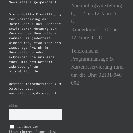
Newsletters gespeichert.
Nachmittagsvorstellung
8,– € / bis 12 Jahre 5,–
Die erteilte Einwilligung
zur Speicherung der
€
Daten, der E-Mail-Adresse
Kinderkino 5,– € / bis
sowie deren Nutzung zum
Versand des Newsletters
12 Jahre 4,– €
können Sie jederzeit
widerrufen, etwa über den
„Austragen“-Link im
Telefonische
Newsletter – oder
schreiben Sie uns eine
Programmansage &
eMail mit dem Betreff
Kartenreservierung rund
„Abmeldung“ an
hitch@hitch.de.
um die Uhr: 02131-940
002
Weitere Informationen zum
Datenschutz:
www.hitch.de/datenschutz
eMail
Ich habe die
Datenschutzerklärung gelesen