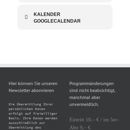
KALENDER
GOOGLECALENDAR
Hier können Sie unseren
Programmänderungen
Newsletter abonnieren
sind nicht beabsichtigt,
manchmal aber
unvermeidlich.
Die Übermittlung Ihrer
persönlichen Daten
erfolgt auf freiwilliger
Basis. Ihre Daten werden
Eintritt 10,– € / im 5er-
ausschließlich zur
Abo 9,– €
Übermittlung des