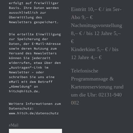
erfolgt auf freiwilliger
Basis. Ihre Daten werden
Eintritt 10,– € / im 5er-
ausschließlich zur
Abo 9,– €
Übermittlung des
Newsletters gespeichert.
Nachmittagsvorstellung
8,– € / bis 12 Jahre 5,–
Die erteilte Einwilligung
zur Speicherung der
€
Daten, der E-Mail-Adresse
Kinderkino 5,– € / bis
sowie deren Nutzung zum
Versand des Newsletters
12 Jahre 4,– €
können Sie jederzeit
widerrufen, etwa über den
„Austragen“-Link im
Telefonische
Newsletter – oder
schreiben Sie uns eine
Programmansage &
eMail mit dem Betreff
Kartenreservierung rund
„Abmeldung“ an
hitch@hitch.de.
um die Uhr: 02131-940
002
Weitere Informationen zum
Datenschutz:
www.hitch.de/datenschutz
eMail