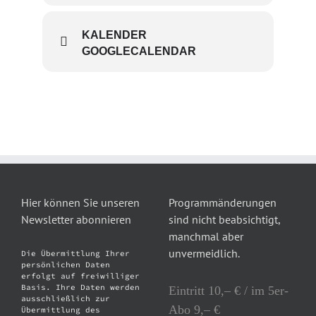
KALENDER
GOOGLECALENDAR
Hier können Sie unseren
Programmänderungen
Newsletter abonnieren
sind nicht beabsichtigt,
manchmal aber
unvermeidlich.
Die Übermittlung Ihrer
persönlichen Daten
erfolgt auf freiwilliger
Basis. Ihre Daten werden
Eintritt 10,– € / im 5er-
ausschließlich zur
Abo 9,– €
Übermittlung des