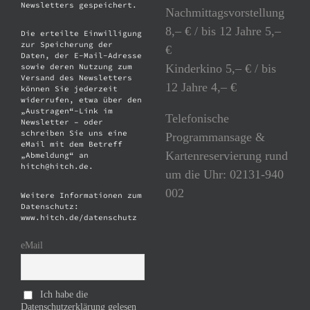
Newsletters gespeichert.
Nachmittagsvorstellung
8,– € / bis 12 Jahre 5,–
Die erteilte Einwilligung
zur Speicherung der
€
Daten, der E-Mail-Adresse
Kinderkino 5,– € / bis
sowie deren Nutzung zum
Versand des Newsletters
12 Jahre 4,– €
können Sie jederzeit
widerrufen, etwa über den
„Austragen“-Link im
Telefonische
Newsletter – oder
schreiben Sie uns eine
Programmansage &
eMail mit dem Betreff
Kartenreservierung rund
„Abmeldung“ an
hitch@hitch.de.
um die Uhr: 02131-940
002
Weitere Informationen zum
Datenschutz:
www.hitch.de/datenschutz
eMail
Ich habe die
Datenschutzerklärung gelesen