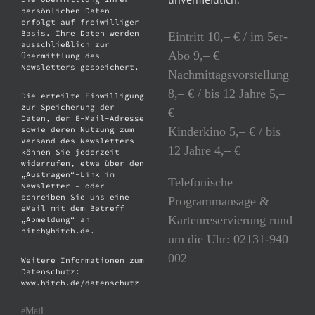
persönlichen Daten
erfolgt auf freiwilliger
Basis. Ihre Daten werden
Eintritt 10,– € / im 5er-
ausschließlich zur
Abo 9,– €
Übermittlung des
Newsletters gespeichert.
Nachmittagsvorstellung
8,– € / bis 12 Jahre 5,–
Die erteilte Einwilligung
zur Speicherung der
€
Daten, der E-Mail-Adresse
Kinderkino 5,– € / bis
sowie deren Nutzung zum
Versand des Newsletters
12 Jahre 4,– €
können Sie jederzeit
widerrufen, etwa über den
„Austragen“-Link im
Telefonische
Newsletter – oder
schreiben Sie uns eine
Programmansage &
eMail mit dem Betreff
Kartenreservierung rund
„Abmeldung“ an
hitch@hitch.de.
um die Uhr: 02131-940
002
Weitere Informationen zum
Datenschutz:
www.hitch.de/datenschutz
eMail