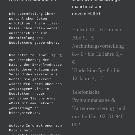
manchmal aber
unvermeidlich.
Die Übermittlung Ihrer
persönlichen Daten
erfolgt auf freiwilliger
Basis. Ihre Daten werden
Eintritt 10,– € / im 5er-
ausschließlich zur
Abo 9,– €
Übermittlung des
Newsletters gespeichert.
Nachmittagsvorstellung
8,– € / bis 12 Jahre 5,–
Die erteilte Einwilligung
zur Speicherung der
€
Daten, der E-Mail-Adresse
Kinderkino 5,– € / bis
sowie deren Nutzung zum
Versand des Newsletters
12 Jahre 4,– €
können Sie jederzeit
widerrufen, etwa über den
„Austragen“-Link im
Telefonische
Newsletter – oder
schreiben Sie uns eine
Programmansage &
eMail mit dem Betreff
Kartenreservierung rund
„Abmeldung“ an
hitch@hitch.de.
um die Uhr: 02131-940
002
Weitere Informationen zum
Datenschutz:
www.hitch.de/datenschutz