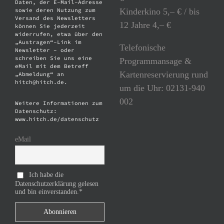
Daten, der E-Mail-Adresse
Kinderkino 5,– € / bis
sowie deren Nutzung zum
Versand des Newsletters
12 Jahre 4,– €
können Sie jederzeit
widerrufen, etwa über den
„Austragen“-Link im
Telefonische
Newsletter – oder
schreiben Sie uns eine
Programmansage &
eMail mit dem Betreff
Kartenreservierung rund
„Abmeldung“ an
hitch@hitch.de.
um die Uhr: 02131-940
002
Weitere Informationen zum
Datenschutz:
www.hitch.de/datenschutz
eMail
Ich habe die
Datenschutzerklärung gelesen
und bin einverstanden.*