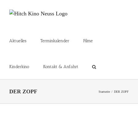
Zum
Inhalt
springen
Aktuelles
Terminkalender
Filme
Kinderkino
Kontakt & Anfahrt
DER ZOPF
Startseite
DER ZOPF