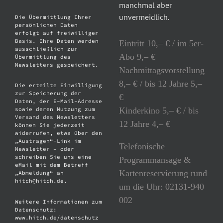
manchmal aber
unvermeidlich.
Die Übermittlung Ihrer
persönlichen Daten
erfolgt auf freiwilliger
Basis. Ihre Daten werden
Eintritt 10,– € / im 5er-
ausschließlich zur
Abo 9,– €
Übermittlung des
Newsletters gespeichert.
Nachmittagsvorstellung
8,– € / bis 12 Jahre 5,–
Die erteilte Einwilligung
zur Speicherung der
€
Daten, der E-Mail-Adresse
Kinderkino 5,– € / bis
sowie deren Nutzung zum
Versand des Newsletters
12 Jahre 4,– €
können Sie jederzeit
widerrufen, etwa über den
„Austragen“-Link im
Telefonische
Newsletter – oder
schreiben Sie uns eine
Programmansage &
eMail mit dem Betreff
Kartenreservierung rund
„Abmeldung“ an
hitch@hitch.de.
um die Uhr: 02131-940
002
Weitere Informationen zum
Datenschutz:
www.hitch.de/datenschutz