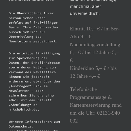
manchmal aber
unvermeidlich.
Die Übermittlung Ihrer
persönlichen Daten
erfolgt auf freiwilliger
Basis. Ihre Daten werden
Eintritt 10,– € / im 5er-
ausschließlich zur
Abo 9,– €
Übermittlung des
Newsletters gespeichert.
Nachmittagsvorstellung
8,– € / bis 12 Jahre 5,–
Die erteilte Einwilligung
zur Speicherung der
€
Daten, der E-Mail-Adresse
Kinderkino 5,– € / bis
sowie deren Nutzung zum
Versand des Newsletters
12 Jahre 4,– €
können Sie jederzeit
widerrufen, etwa über den
„Austragen“-Link im
Telefonische
Newsletter – oder
schreiben Sie uns eine
Programmansage &
eMail mit dem Betreff
Kartenreservierung rund
„Abmeldung“ an
hitch@hitch.de.
um die Uhr: 02131-940
002
Weitere Informationen zum
Datenschutz:
www.hitch.de/datenschutz