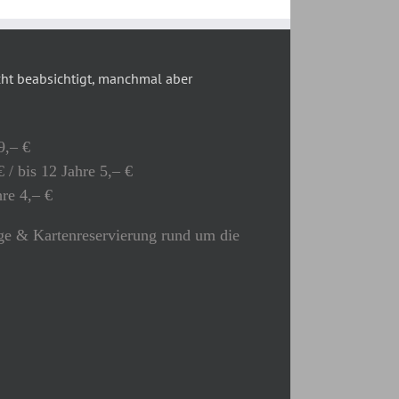
t beabsichtigt, manchmal aber
9,– €
 / bis 12 Jahre 5,– €
hre 4,– €
e & Kartenreservierung rund um die