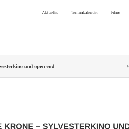
Aktuelles
Terminkalender
Filme
sterkino und open end
St
NE KRONE – SYLVESTERKINO UN