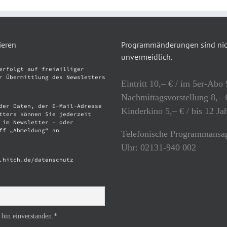
ieren
Programmänderungen sind nich
unvermeidlich.
erfolgt auf freiwilliger
r Übermittlung des Newsletters
Eintritt 10,– € / im 5er-Abo 
Nachmittagsvorstellung 8,– €
der Daten, der E-Mail-Adresse
Kinderkino 5,– € / bis 12 Ja
tters können Sie jederzeit
 im Newsletter – oder
ff „Abmeldung“ an
Telefonische Programmansag
Uhr: 02131-940 002
.hitch.de/datenschutz
 bin einverstanden.*