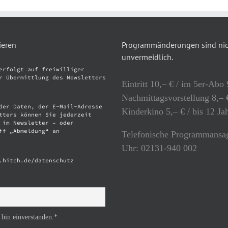
ieren
Programmänderungen sind nich
unvermeidlich.
erfolgt auf freiwilliger
r Übermittlung des Newsletters
Eintritt 10,– € / im 5er-Abo 
Nachmittagsvorstellung 8,– €
der Daten, der E-Mail-Adresse
Kinderkino 5,– € / bis 12 Ja
tters können Sie jederzeit
 im Newsletter – oder
ff „Abmeldung“ an
Telefonische Programmansag
Uhr: 02131-940 002
.hitch.de/datenschutz
 bin einverstanden.*