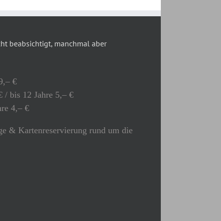
t beabsichtigt, manchmal aber
9,– €
 / bis 12 Jahre 5,– €
hre 4,– €
e & Kartenreservierung rund um die