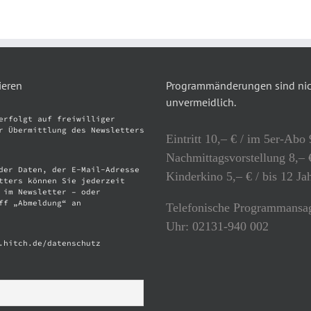
ieren
Programmänderungen sind nich
unvermeidlich.
erfolgt auf freiwilliger
r Übermittlung des Newsletters
Eintritt 10,– € / im 5er-Abo 
Nachmittagsvorstellung 8,– €
der Daten, der E-Mail-Adresse
Kinderkino 5,– € / bis 12 Ja
tters können Sie jederzeit
 im Newsletter – oder
ff „Abmeldung“ an
Telefonische Programmansag
Uhr: 02131-940 002
.hitch.de/datenschutz