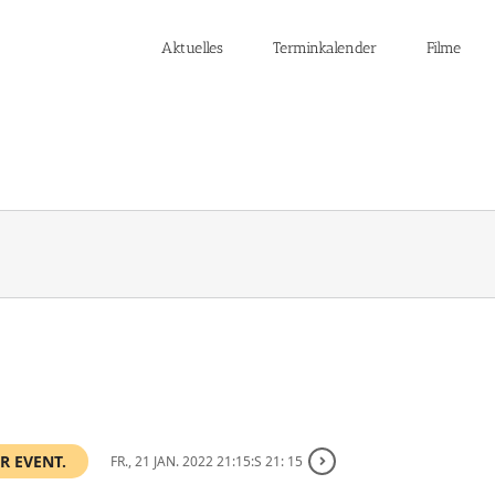
Aktuelles
Terminkalender
Filme
R EVENT.
FR., 21 JAN. 2022 21:15:S 21: 15