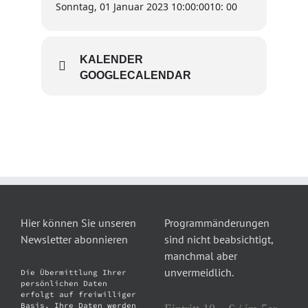
Sonntag, 01 Januar 2023 10:00:00
10: 00
KALENDER
GOOGLECALENDAR
Hier können Sie unseren
Programmänderungen
Newsletter abonnieren
sind nicht beabsichtigt,
manchmal aber
unvermeidlich.
Die Übermittlung Ihrer
persönlichen Daten
erfolgt auf freiwilliger
Basis. Ihre Daten werden