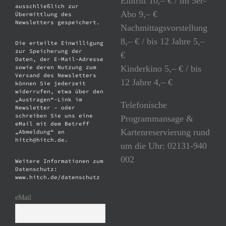
Eintritt 10,– € / im 5er-
ausschließlich zur
Abo 9,– €
Übermittlung des
Newsletters gespeichert.
Nachmittagsvorstellung
8,– € / bis 12 Jahre 5,–
Die erteilte Einwilligung
zur Speicherung der
€
Daten, der E-Mail-Adresse
Kinderkino 5,– € / bis
sowie deren Nutzung zum
Versand des Newsletters
12 Jahre 4,– €
können Sie jederzeit
widerrufen, etwa über den
„Austragen“-Link im
Telefonische
Newsletter – oder
schreiben Sie uns eine
Programmansage &
eMail mit dem Betreff
Kartenreservierung rund
„Abmeldung“ an
hitch@hitch.de.
um die Uhr: 02131-940
002
Weitere Informationen zum
Datenschutz:
www.hitch.de/datenschutz
eMail