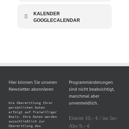
KALENDER
GOOGLECALENDAR
Hier können Sie unseren
Programmänderungen
Newsletter abonnieren
sind nicht beabsichtigt,
manchmal aber
unvermeidlich.
Die Übermittlung Ihrer
persönlichen Daten
erfolgt auf freiwilliger
Basis. Ihre Daten werden
Eintritt 10,– € / im 5er-
ausschließlich zur
Abo 9,– €
Übermittlung des