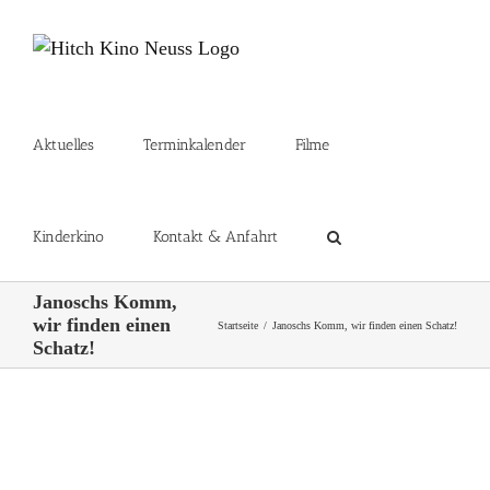
Zum
Inhalt
springen
Aktuelles
Terminkalender
Filme
Kinderkino
Kontakt & Anfahrt
Janoschs Komm,
wir finden einen
Startseite
Janoschs Komm, wir finden einen Schatz!
Schatz!