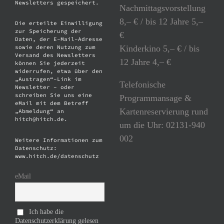
Newsletters gespeichert.
Nachmittagsvorstellung
8,– € / bis 12 Jahre 5,–
Die erteilte Einwilligung
zur Speicherung der
€
Daten, der E-Mail-Adresse
Kinderkino 5,– € / bis
sowie deren Nutzung zum
Versand des Newsletters
12 Jahre 4,– €
können Sie jederzeit
widerrufen, etwa über den
„Austragen“-Link im
Telefonische
Newsletter – oder
schreiben Sie uns eine
Programmansage &
eMail mit dem Betreff
Kartenreservierung rund
„Abmeldung“ an
hitch@hitch.de.
um die Uhr: 02131-940
002
Weitere Informationen zum
Datenschutz:
www.hitch.de/datenschutz
eMail
Ich habe die
Datenschutzerklärung gelesen