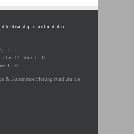
t beabsichtigt, manchmal aber
9,– €
 / bis 12 Jahre 5,– €
hre 4,– €
e & Kartenreservierung rund um die