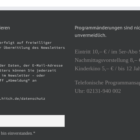
ieren
Programmänderungen sind nich
unvermeidlich.
erfolgt auf freiwilliger
r Übermittlung des Newsletters
Eintritt 10,– € / im 5er-Abo 
Nachmittagsvorstellung 8,– €
der Daten, der E-Mail-Adresse
Kinderkino 5,– € / bis 12 Ja
tters können Sie jederzeit
 im Newsletter – oder
ff „Abmeldung“ an
Telefonische Programmansag
Uhr: 02131-940 002
.hitch.de/datenschutz
 bin einverstanden.*