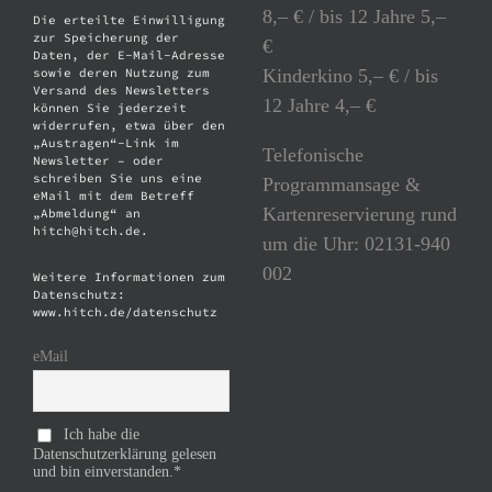
8,– € / bis 12 Jahre 5,–
Die erteilte Einwilligung
zur Speicherung der
€
Daten, der E-Mail-Adresse
Kinderkino 5,– € / bis
sowie deren Nutzung zum
Versand des Newsletters
12 Jahre 4,– €
können Sie jederzeit
widerrufen, etwa über den
„Austragen“-Link im
Telefonische
Newsletter – oder
schreiben Sie uns eine
Programmansage &
eMail mit dem Betreff
Kartenreservierung rund
„Abmeldung“ an
hitch@hitch.de.
um die Uhr: 02131-940
002
Weitere Informationen zum
Datenschutz:
www.hitch.de/datenschutz
eMail
Ich habe die
Datenschutzerklärung gelesen
und bin einverstanden.*