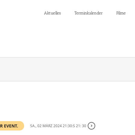
Aktuelles
Terminkalender
Filme
R EVENT.
SA., 02 MÄRZ 2024 21:30:S 21: 30