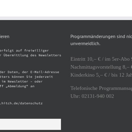
ieren
Programmänderungen sind nich
unvermeidlich.
erfolgt auf freiwilliger
r Übermittlung des Newsletters
Eintritt 10,– € / im 5er-Abo 
Nachmittagsvorstellung 8,– €
der Daten, der E-Mail-Adresse
Kinderkino 5,– € / bis 12 Ja
tters können Sie jederzeit
 im Newsletter – oder
ff „Abmeldung“ an
Telefonische Programmansag
Uhr: 02131-940 002
.hitch.de/datenschutz