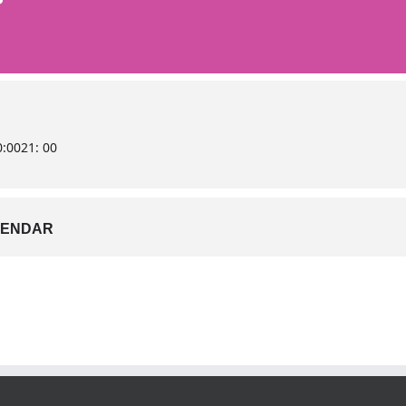
0:00
21: 00
LENDAR