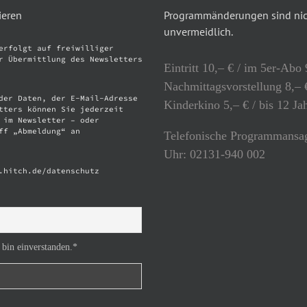
ieren
Programmänderungen sind nich
unvermeidlich.
erfolgt auf freiwilliger
r Übermittlung des Newsletters
Eintritt 10,– € / im 5er-Abo 
Nachmittagsvorstellung 8,– €
der Daten, der E-Mail-Adresse
Kinderkino 5,– € / bis 12 Ja
tters können Sie jederzeit
 im Newsletter – oder
ff „Abmeldung“ an
Telefonische Programmansag
Uhr: 02131-940 002
.hitch.de/datenschutz
 bin einverstanden.*