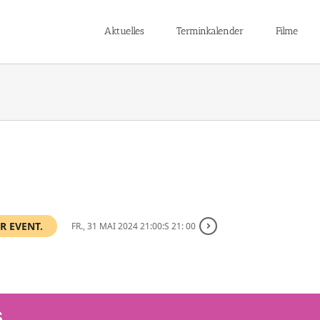
Aktuelles
Terminkalender
Filme
R EVENT.
FR., 31 MAI 2024 21:00:S 21: 00
S