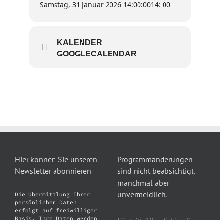
Samstag, 31 Januar 2026 14:00:00
14: 00
KALENDER
GOOGLECALENDAR
Hier können Sie unseren
Programmänderungen
Newsletter abonnieren
sind nicht beabsichtigt,
manchmal aber
unvermeidlich.
Die Übermittlung Ihrer
persönlichen Daten
erfolgt auf freiwilliger
Basis. Ihre Daten werden