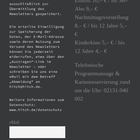
Eintritt 10,– € / im 5er-
ausschließlich zur
Abo 9,– €
Übermittlung des
Newsletters gespeichert.
Nachmittagsvorstellung
8,– € / bis 12 Jahre 5,–
Die erteilte Einwilligung
zur Speicherung der
€
Daten, der E-Mail-Adresse
Kinderkino 5,– € / bis
sowie deren Nutzung zum
Versand des Newsletters
12 Jahre 4,– €
können Sie jederzeit
widerrufen, etwa über den
„Austragen“-Link im
Telefonische
Newsletter – oder
schreiben Sie uns eine
Programmansage &
eMail mit dem Betreff
Kartenreservierung rund
„Abmeldung“ an
hitch@hitch.de.
um die Uhr: 02131-940
002
Weitere Informationen zum
Datenschutz:
www.hitch.de/datenschutz
eMail