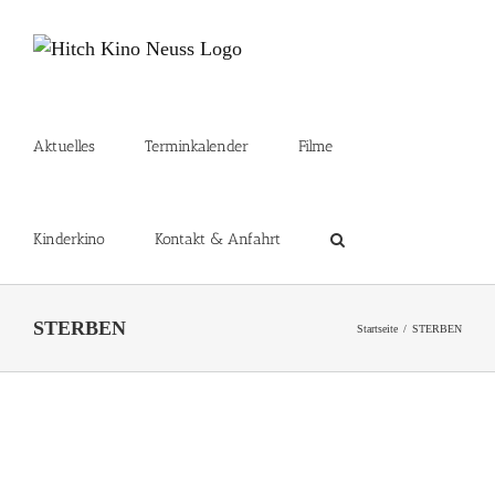
Zum
Inhalt
springen
Aktuelles
Terminkalender
Filme
Kinderkino
Kontakt & Anfahrt
STERBEN
Startseite
STERBEN