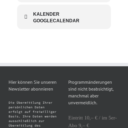
KALENDER
GOOGLECALENDAR
Hier können Sie unseren
Programmänderungen
Newsletter abonnieren
sind nicht beabsichtigt,
manchmal aber
unvermeidlich.
Die Übermittlung Ihrer
persönlichen Daten
erfolgt auf freiwilliger
Basis. Ihre Daten werden
Eintritt 10,– € / im 5er-
ausschließlich zur
Abo 9,– €
Übermittlung des