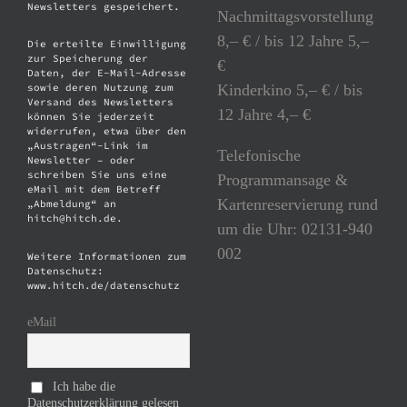
Newsletters gespeichert.
Nachmittagsvorstellung
8,– € / bis 12 Jahre 5,–
Die erteilte Einwilligung
zur Speicherung der
€
Daten, der E-Mail-Adresse
Kinderkino 5,– € / bis
sowie deren Nutzung zum
Versand des Newsletters
12 Jahre 4,– €
können Sie jederzeit
widerrufen, etwa über den
„Austragen“-Link im
Telefonische
Newsletter – oder
schreiben Sie uns eine
Programmansage &
eMail mit dem Betreff
Kartenreservierung rund
„Abmeldung“ an
hitch@hitch.de.
um die Uhr: 02131-940
002
Weitere Informationen zum
Datenschutz:
www.hitch.de/datenschutz
eMail
Ich habe die
Datenschutzerklärung gelesen