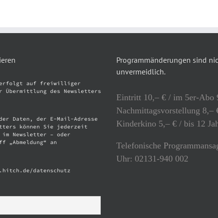
ieren
Programmänderungen sind nich
unvermeidlich.
erfolgt auf freiwilliger
r Übermittlung des Newsletters
Eintritt 10,– € / im 5er-Abo 
Nachmittagsvorstellung 8,– €
der Daten, der E-Mail-Adresse
Kinderkino 5,– € / bis 12 Ja
tters können Sie jederzeit
 im Newsletter – oder
ff „Abmeldung“ an
Telefonische Programmansag
Uhr: 02131-940 002
.hitch.de/datenschutz