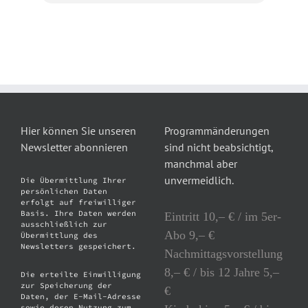
Hier können Sie unseren
Programmänderungen
Newsletter abonnieren
sind nicht beabsichtigt,
manchmal aber
unvermeidlich.
Die Übermittlung Ihrer
persönlichen Daten
erfolgt auf freiwilliger
Basis. Ihre Daten werden
Eintritt 10,– € / im 5er-
ausschließlich zur
Abo 9,– €
Übermittlung des
Newsletters gespeichert.
Nachmittagsvorstellung
8,– € / bis 12 Jahre 5,–
Die erteilte Einwilligung
zur Speicherung der
€
Daten, der E-Mail-Adresse
sowie deren Nutzung zum