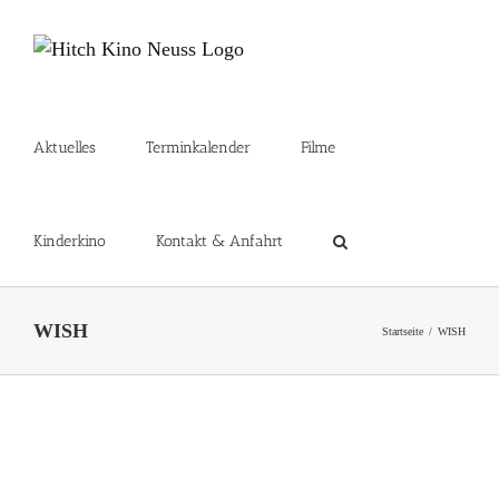
Zum
Inhalt
springen
Aktuelles
Terminkalender
Filme
Kinderkino
Kontakt & Anfahrt
WISH
Startseite
WISH