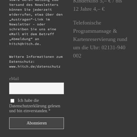
Kinderkino 5,– € / bis
Versand des Newsletters
12 Jahre 4,– €
können Sie jederzeit
widerrufen, etwa über den
„Austragen“-Link im
Telefonische
Newsletter – oder
schreiben Sie uns eine
Programmansage &
eMail mit dem Betreff
Kartenreservierung rund
„Abmeldung“ an
hitch@hitch.de.
um die Uhr: 02131-940
002
Weitere Informationen zum
Datenschutz:
www.hitch.de/datenschutz
eMail
Ich habe die
Datenschutzerklärung gelesen
und bin einverstanden.*