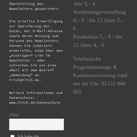
Abo 9,– €
Übermittlung des
Newsletters gespeichert.
Nachmittagsvorstellung
8,– € / bis 12 Jahre 5,–
Die erteilte Einwilligung
zur Speicherung der
€
Daten, der E-Mail-Adresse
Kinderkino 5,– € / bis
sowie deren Nutzung zum
Versand des Newsletters
12 Jahre 4,– €
können Sie jederzeit
widerrufen, etwa über den
„Austragen“-Link im
Telefonische
Newsletter – oder
schreiben Sie uns eine
Programmansage &
eMail mit dem Betreff
Kartenreservierung rund
„Abmeldung“ an
hitch@hitch.de.
um die Uhr: 02131-940
002
Weitere Informationen zum
Datenschutz:
www.hitch.de/datenschutz
eMail
Ich habe die