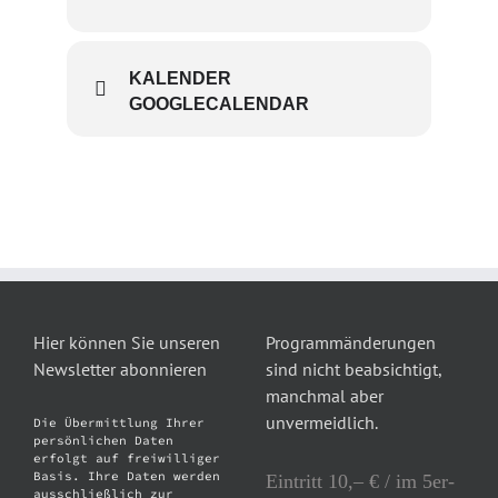
KALENDER
GOOGLECALENDAR
Hier können Sie unseren
Programmänderungen
Newsletter abonnieren
sind nicht beabsichtigt,
manchmal aber
unvermeidlich.
Die Übermittlung Ihrer
persönlichen Daten
erfolgt auf freiwilliger
Basis. Ihre Daten werden
Eintritt 10,– € / im 5er-
ausschließlich zur