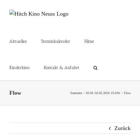
Zum
Inhalt
springen
Aktuelles
Terminkalender
Filme
Kinderkino
Kontakt & Anfahrt
Flow
Startseite
03.05./10.05.2024: FLOW
Flow
Zurück