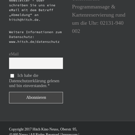
Newsletter – oder
schreiben Sie uns eine
Programmansage &
eMail mit dem Betreff
Kartenreservierung rund
„Abmeldung“ an
hitch@hitch.de.
um die Uhr: 02131-940
002
Weitere Informationen zum
Datenschutz:
www.hitch.de/datenschutz
eMail
Ich habe die
Datenschutzerklärung gelesen
und bin einverstanden.*
Copyright 2017 Hitch Kino Neuss, Oberstr. 95,
41460 Neuss | All Rights Reserved |
Impressum
|