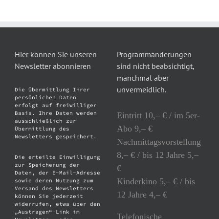
Hier können Sie unseren
Programmänderungen
Newsletter abonnieren
sind nicht beabsichtigt,
manchmal aber
unvermeidlich.
Die Übermittlung Ihrer
persönlichen Daten
erfolgt auf freiwilliger
Basis. Ihre Daten werden
Eintritt 10,– € / im 5er-
ausschließlich zur
Abo 9,– €
Übermittlung des
Newsletters gespeichert.
Nachmittagsvorstellung
8,– € / bis 12 Jahre 5,–
Die erteilte Einwilligung
zur Speicherung der
€
Daten, der E-Mail-Adresse
Kinderkino 5,– € / bis
sowie deren Nutzung zum
Versand des Newsletters
12 Jahre 4,– €
können Sie jederzeit
widerrufen, etwa über den
„Austragen“-Link im
Telefonische