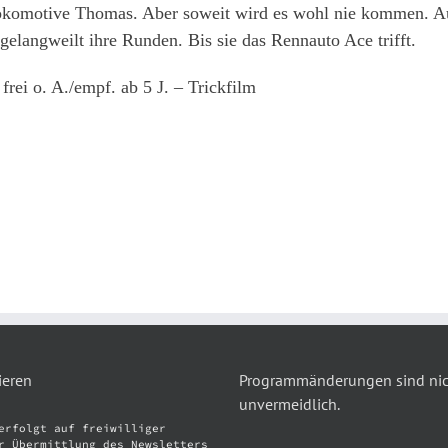
okomotive Thomas. Aber soweit wird es wohl nie kommen. Auf
 gelangweilt ihre Runden. Bis sie das Rennauto Ace trifft.
frei o. A./empf. ab 5 J. – Trickfilm
ieren
Programmänderungen sind nich
unvermeidlich.
erfolgt auf freiwilliger
r Übermittlung des Newsletters