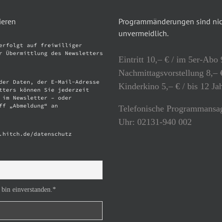
ieren
Programmänderungen sind nich
unvermeidlich.
erfolgt auf freiwilliger
r Übermittlung des Newsletters
Eintritt 10,– € / im 5er-Abo 
Nachmittagsvorstellung 8,– €
der Daten, der E-Mail-Adresse
Kinderkino 5,– € / bis 12 Ja
tters können Sie jederzeit
 im Newsletter – oder
ff „Abmeldung“ an
Telefonische Programmansag
Uhr: 02131-940 002
.hitch.de/datenschutz
 bin einverstanden.*