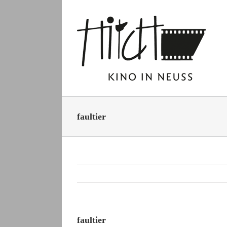
Zum
Inhalt
springen
faultier
faultier