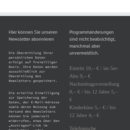
Hier können Sie unseren
Programmänderungen
Newsletter abonnieren
sind nicht beabsichtigt,
manchmal aber
unvermeidlich.
Die Übermittlung Ihrer
persönlichen Daten
erfolgt auf freiwilliger
Basis. Ihre Daten werden
Eintritt 10,– € / im 5er-
ausschließlich zur
Abo 9,– €
Übermittlung des
Newsletters gespeichert.
Nachmittagsvorstellung
8,– € / bis 12 Jahre 5,–
Die erteilte Einwilligung
zur Speicherung der
€
Daten, der E-Mail-Adresse
Kinderkino 5,– € / bis
sowie deren Nutzung zum
Versand des Newsletters
12 Jahre 4,– €
können Sie jederzeit
widerrufen, etwa über den
„Austragen“-Link im
Telefonische
Newsletter – oder