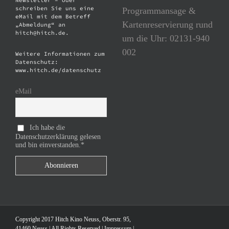
schreiben Sie uns eine
Programmansage &
eMail mit dem Betreff
Kartenreservierung rund
„Abmeldung“ an
hitch@hitch.de.
um die Uhr: 02131-940
002
Weitere Informationen zum
Datenschutz:
www.hitch.de/datenschutz
eMail
Ich habe die
Datenschutzerklärung gelesen
und bin einverstanden.*
Copyright 2017 Hitch Kino Neuss, Oberstr. 95,
41460 Neuss | All Rights Reserved |
Impressum
|