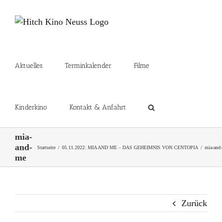
Zum
Inhalt
springen
Aktuelles
Terminkalender
Filme
Kinderkino
Kontakt & Anfahrt
mia-
and-
Startseite
05.11.2022: MIA AND ME – DAS GEHEIMNIS VON CENTOPIA
mia-and
me
Zurück