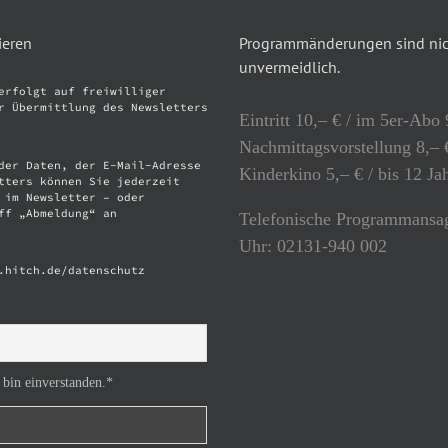
ieren
Programmänderungen sind nich
unvermeidlich.
erfolgt auf freiwilliger
r Übermittlung des Newsletters
Eintritt 10,– € / im 5er-Abo 
Nachmittagsvorstellung 8,– €
der Daten, der E-Mail-Adresse
Kinderkino 5,– € / bis 12 Ja
tters können Sie jederzeit
 im Newsletter – oder
ff „Abmeldung“ an
Telefonische Programmansag
Uhr: 02131-940 002
.hitch.de/datenschutz
 bin einverstanden.*