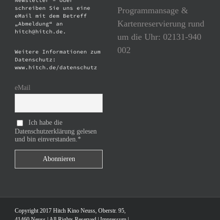
schreiben Sie uns eine
Programmansage &
eMail mit dem Betreff
Kartenreservierung rund
„Abmeldung“ an
hitch@hitch.de.
um die Uhr: 02131-940
002
Weitere Informationen zum
Datenschutz:
www.hitch.de/datenschutz
eMail
Ich habe die
Datenschutzerklärung gelesen
und bin einverstanden.*
Copyright 2017 Hitch Kino Neuss, Oberstr. 95,
41460 Neuss | All Rights Reserved |
Impressum
|