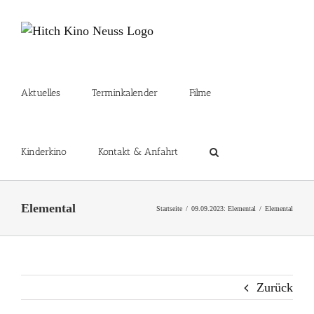
Zum
Inhalt
springen
Aktuelles
Terminkalender
Filme
Kinderkino
Kontakt & Anfahrt
Elemental
Startseite
09.09.2023: Elemental
Elemental
Zurück