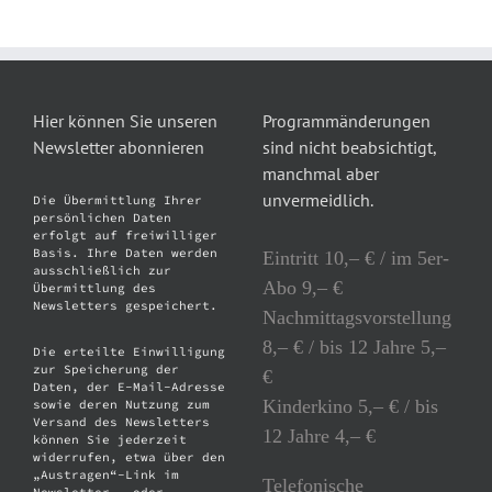
Hier können Sie unseren
Programmänderungen
Newsletter abonnieren
sind nicht beabsichtigt,
manchmal aber
unvermeidlich.
Die Übermittlung Ihrer
persönlichen Daten
erfolgt auf freiwilliger
Basis. Ihre Daten werden
Eintritt 10,– € / im 5er-
ausschließlich zur
Abo 9,– €
Übermittlung des
Newsletters gespeichert.
Nachmittagsvorstellung
8,– € / bis 12 Jahre 5,–
Die erteilte Einwilligung
zur Speicherung der
€
Daten, der E-Mail-Adresse
Kinderkino 5,– € / bis
sowie deren Nutzung zum
Versand des Newsletters
12 Jahre 4,– €
können Sie jederzeit
widerrufen, etwa über den
„Austragen“-Link im
Telefonische
Newsletter – oder