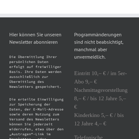
Hier können Sie unseren
Programmänderungen
Newsletter abonnieren
sind nicht beabsichtigt,
manchmal aber
unvermeidlich.
Die Übermittlung Ihrer
persönlichen Daten
erfolgt auf freiwilliger
Basis. Ihre Daten werden
Eintritt 10,– € / im 5er-
ausschließlich zur
Abo 9,– €
Übermittlung des
Newsletters gespeichert.
Nachmittagsvorstellung
8,– € / bis 12 Jahre 5,–
Die erteilte Einwilligung
zur Speicherung der
€
Daten, der E-Mail-Adresse
Kinderkino 5,– € / bis
sowie deren Nutzung zum
Versand des Newsletters
12 Jahre 4,– €
können Sie jederzeit
widerrufen, etwa über den
„Austragen“-Link im
Telefonische