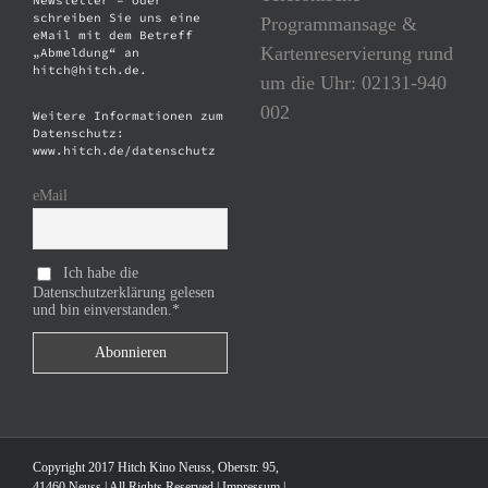
Newsletter – oder
schreiben Sie uns eine
Programmansage &
eMail mit dem Betreff
Kartenreservierung rund
„Abmeldung“ an
hitch@hitch.de.
um die Uhr: 02131-940
002
Weitere Informationen zum
Datenschutz:
www.hitch.de/datenschutz
eMail
Ich habe die
Datenschutzerklärung gelesen
und bin einverstanden.*
Copyright 2017 Hitch Kino Neuss, Oberstr. 95,
41460 Neuss | All Rights Reserved |
Impressum
|