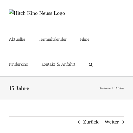
Zum
Inhalt
springen
Aktuelles
Terminkalender
Filme
Kinderkino
Kontakt & Anfahrt
15 Jahre
Startseite
15 Jahre
Zurück
Weiter