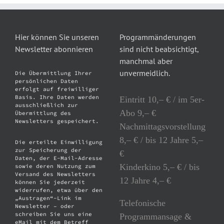
Hier können Sie unseren
Programmänderungen
Newsletter abonnieren
sind nicht beabsichtigt,
manchmal aber
unvermeidlich.
Die Übermittlung Ihrer
persönlichen Daten
erfolgt auf freiwilliger
Basis. Ihre Daten werden
Eintritt 10,– € / im 5er-
ausschließlich zur
Abo 9,– €
Übermittlung des
Newsletters gespeichert.
Nachmittagsvorstellung
8,– € / bis 12 Jahre 5,–
Die erteilte Einwilligung
zur Speicherung der
€
Daten, der E-Mail-Adresse
Kinderkino 5,– € / bis
sowie deren Nutzung zum
Versand des Newsletters
12 Jahre 4,– €
können Sie jederzeit
widerrufen, etwa über den
„Austragen“-Link im
Telefonische
Newsletter – oder
schreiben Sie uns eine
Programmansage &
eMail mit dem Betreff