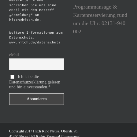
Newsletter – oder
schreiben Sie uns eine
Programmansage &
eMail mit dem Betreff
Kartenreservierung rund
„Abmeldung“ an
hitch@hitch.de.
um die Uhr: 02131-940
002
Weitere Informationen zum
Datenschutz:
www.hitch.de/datenschutz
eMail
Ich habe die
Datenschutzerklärung gelesen
und bin einverstanden.*
Copyright 2017 Hitch Kino Neuss, Oberstr. 95,
41460 Neuss | All Rights Reserved |
Impressum
|