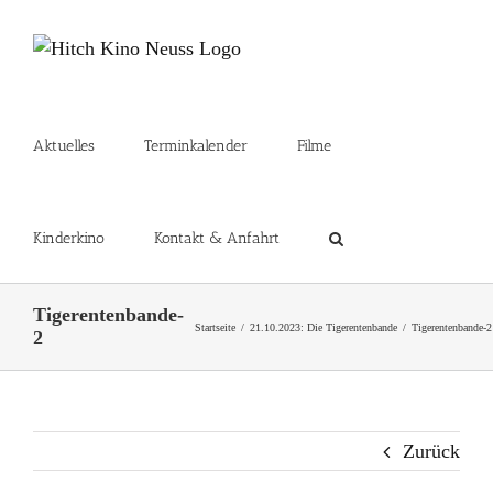
Zum
Inhalt
springen
Aktuelles
Terminkalender
Filme
Kinderkino
Kontakt & Anfahrt
Tigerentenbande-
Startseite
21.10.2023: Die Tigerentenbande
Tigerentenbande-2
2
Zurück