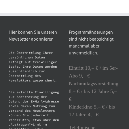
Hier können Sie unseren
Programmänderungen
Newsletter abonnieren
sind nicht beabsichtigt,
manchmal aber
unvermeidlich.
Die Übermittlung Ihrer
persönlichen Daten
erfolgt auf freiwilliger
Basis. Ihre Daten werden
Eintritt 10,– € / im 5er-
ausschließlich zur
Abo 9,– €
Übermittlung des
Newsletters gespeichert.
Nachmittagsvorstellung
8,– € / bis 12 Jahre 5,–
Die erteilte Einwilligung
zur Speicherung der
€
Daten, der E-Mail-Adresse
Kinderkino 5,– € / bis
sowie deren Nutzung zum
Versand des Newsletters
12 Jahre 4,– €
können Sie jederzeit
widerrufen, etwa über den
„Austragen“-Link im
Telefonische